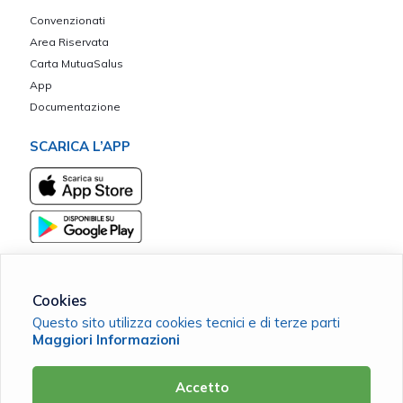
Convenzionati
Area Riservata
Carta MutuaSalus
App
Documentazione
SCARICA L’APP
Cookies
Questo sito utilizza cookies tecnici e di terze parti
Mutua Alta Toscana
Maggiori Informazioni
C.F. 90063980479 |
Cookie Policy
|
Privacy Policy
Accetto