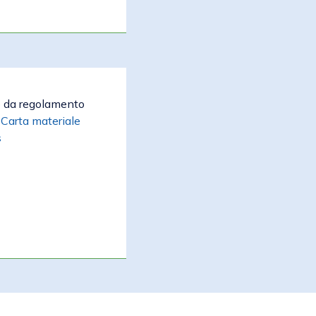
o da regolamento
a
Carta materiale
s