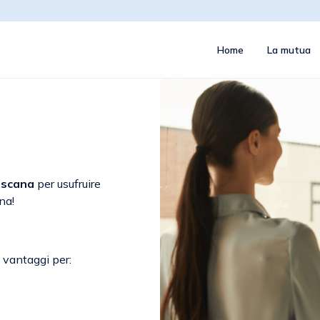
Home
La mutua
oscana
per usufruire
na!
 vantaggi per: